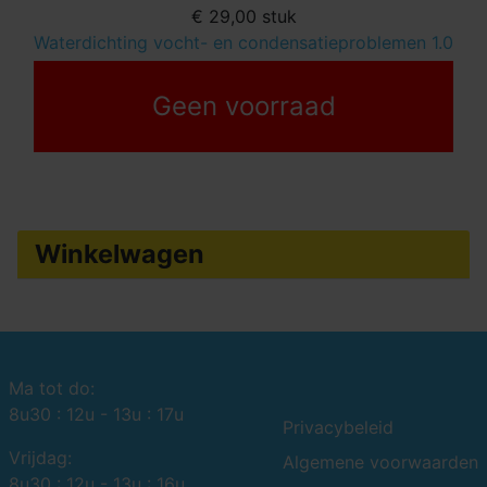
€ 29,00
stuk
Waterdichting vocht- en condensatieproblemen 1.0
Geen voorraad
Winkelwagen
Ma tot do:
8u30 : 12u - 13u : 17u
Privacybeleid
Vrijdag:
Algemene voorwaarden
8u30 : 12u - 13u : 16u