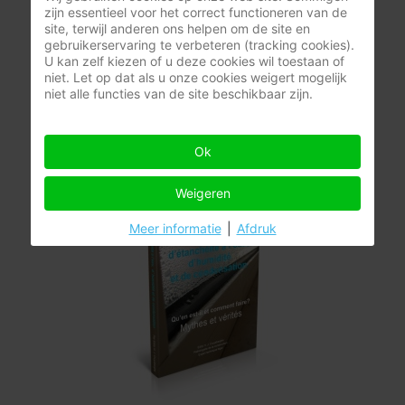
Appartementen - Schade en gevolgen
zijn essentieel voor het correct functioneren van de
site, terwijl anderen ons helpen om de site en
+
gebruikerservaring te verbeteren (tracking cookies).
–
U kan zelf kiezen of u deze cookies wil toestaan of
niet. Let op dat als u onze cookies weigert mogelijk
Aan winkelwagen toevoegen
niet alle functies van de site beschikbaar zijn.
Ok
Weigeren
Meer informatie
|
Afdruk