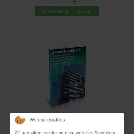
–
Aan winkelwagen toevoegen
We use cookies
€ 42,00
stuk
Wij gebruiken cookies op onze web site. Sommigen