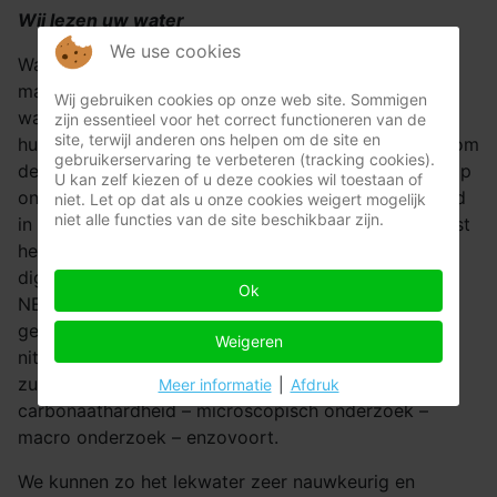
Wij lezen uw water
We use cookies
Wanneer u met lekkend of binnenstromend water te
maken krijgt, kan het zijn dat u geen idee hebt van
Wij gebruiken cookies op onze web site. Sommigen
waar dit komt. Experten of deskundigen hebben elk
zijn essentieel voor het correct functioneren van de
site, terwijl anderen ons helpen om de site en
hun eigen mening. U kan dit water laten analyseren om
gebruikerservaring te verbeteren (tracking cookies).
de oorzaak te vinden. U kan hiervoor doen beroep op
U kan zelf kiezen of u deze cookies wil toestaan of
ons zusterbedrijf Fula. Dit is een labo gespecialiseerd
niet. Let op dat als u onze cookies weigert mogelijk
niet alle functies van de site beschikbaar zijn.
in het analyseren van onder andere lekwater. Fula test
het water op verschillende parameters met een
digitale spectrofotometrie (NEN-EN-IEC 61010-1 en
Ok
NEN-EN-IEC 61326-1) naar de aanwezigheid en het
gehalte van: ammonium – chloor – fosfaat – koper –
Weigeren
nitraat – nitriet – pH-waarde – silicium – ijzer –
zuurstof – fluoride – totale hardheid –
Meer informatie
|
Afdruk
carbonaathardheid – microscopisch onderzoek –
macro onderzoek – enzovoort.
We kunnen zo het lekwater zeer nauwkeurig en