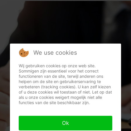
We use cookies
Wij gebruiken cookies op onze web site.
Sommigen zijn essentieel voor het correct
functioneren van de site, terwijl anderen ons
helpen om de site en gebruikerservaring te
verbeteren (tracking cookies). U kan zelf kiezen
of u deze cookies wil toestaan of niet. Let op dat
als u onze cookies weigert mogelijk niet alle
functies van de site beschikbaar zijn.
Ok