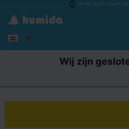
ma-do: 8u30-12u en 13u-
Selecteer de taal
Wij zijn geslot