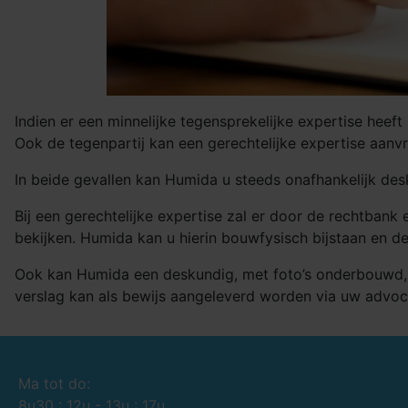
Indien er een minnelijke tegensprekelijke expertise heef
Ook de tegenpartij kan een gerechtelijke expertise aanv
In beide gevallen kan Humida u steeds onafhankelijk des
Bij een gerechtelijke expertise zal er door de rechtban
bekijken. Humida kan u hierin bouwfysisch bijstaan en d
Ook kan Humida een deskundig, met foto’s onderbouwd, ver
verslag kan als bewijs aangeleverd worden via uw advoca
Ma tot do:
8u30 : 12u - 13u : 17u