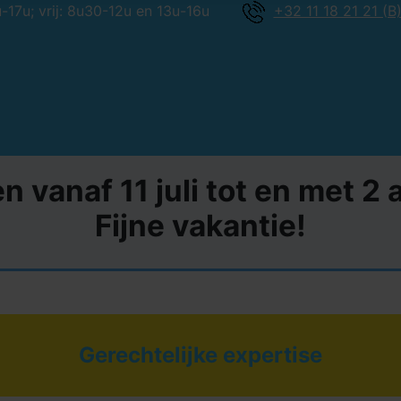
17u; vrij: 8u30-12u en 13u-16u
+32 11 18 21 21 (B
en vanaf 11 juli tot en met 
Fijne vakantie!
Gerechtelijke expertise