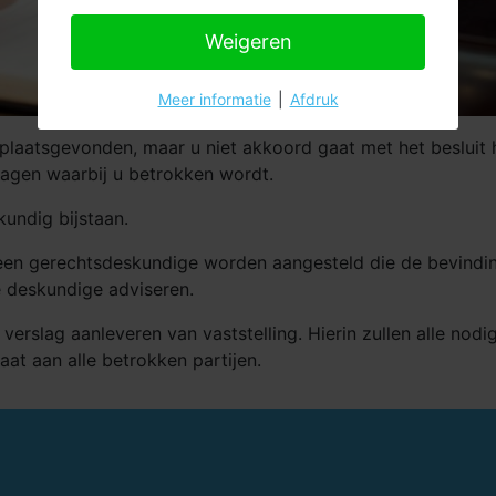
Weigeren
Meer informatie
|
Afdruk
t plaatsgevonden, maar u niet akkoord gaat met het besluit h
ragen waarbij u betrokken wordt.
kundig bijstaan.
k een gerechtsdeskundige worden aangesteld die de bevindin
e deskundige adviseren.
slag aanleveren van vaststelling. Hierin zullen alle nodige
at aan alle betrokken partijen.