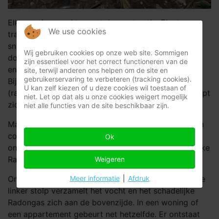
Elke woning maakt een stolpconstructie. Plaats een
We use cookies
transparante stolp op de grond en er verschijnt zeer
snel condensatievocht aan de binnenzijde. Dit komt
Wij gebruiken cookies op onze web site. Sommigen
door het verdampen van het vocht in het natte zand
zijn essentieel voor het correct functioneren van de
en de verhoging van de onderliggende dampdruk.
site, terwijl anderen ons helpen om de site en
gebruikerservaring te verbeteren (tracking cookies).
Bijkomend zal het mogelijk aanwezige Radongas
U kan zelf kiezen of u deze cookies wil toestaan of
(radioactief schadelijk gas) dat uit de bodem ontsnapt
niet. Let op dat als u onze cookies weigert mogelijk
zich ook in deze stolp verzamelen.
niet alle functies van de site beschikbaar zijn.
Maak enkele gaatjes in deze stolp en er is bijna geen
condensatie in de stolpconstructie. De hoge
Ok
onderliggende dampdruk, het vocht en het schadelijke
Radongas kunnen direct naar buiten ontsnappen.
Weigeren
Meer informatie
|
Afdruk
Onderstaande foto verduidelijkt dit gebeuren. Aan de
linker stolp verzamelt het vocht en het schadelijke
Radongas zich aan de bovenzijde. In een woning of
een appartement gebeurt net hetzelfde. Er ontstaat