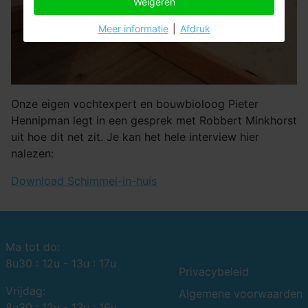
Weigeren
Meer informatie
|
Afdruk
Onze eigen vochtexpert en bouwbioloog Pieter
Hennipman legt in een gesprek met Robbert Minkhorst
uit hoe dit net zit. Je kan het hele interview hier
nalezen:
Download Schimmel-in-huis
Ma tot do:
8u30 : 12u - 13u : 17u
Privacybeleid
Vrijdag:
Algemene voorwaarden
8u30 : 12u - 13u : 16u