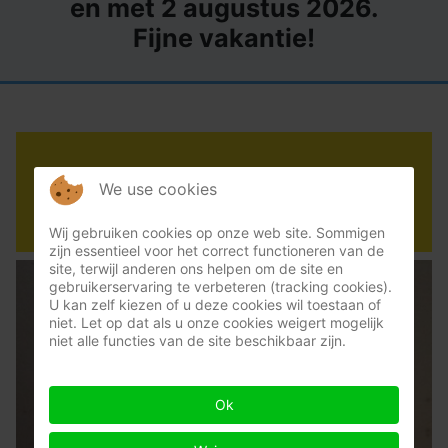
en met 2 augustus 2026.
Fijne vakantie!
Schimmel in huis is nooit de
We use cookies
schuld van huurders
Wij gebruiken cookies op onze web site. Sommigen
zijn essentieel voor het correct functioneren van de
site, terwijl anderen ons helpen om de site en
gebruikerservaring te verbeteren (tracking cookies).
U kan zelf kiezen of u deze cookies wil toestaan of
niet. Let op dat als u onze cookies weigert mogelijk
niet alle functies van de site beschikbaar zijn.
Ok